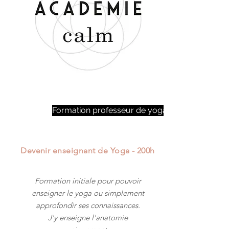
Formation professeur de yoga
Devenir enseignant de Yoga - 200h
Formation initiale pour pouvoir
enseigner le yoga ou simplement
approfondir ses connaissances.
J'y enseigne l'anatomie