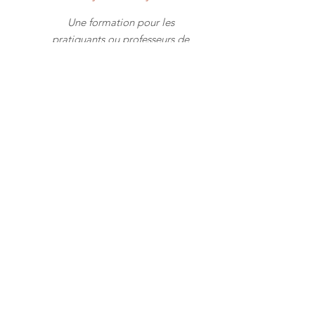
Une formation pour les
pratiquants ou professeurs de
yoga cherchant à approfondir
leur pratique et/ ou
enseignement et à se spécialiser
sur la pratique du Vinyasa.
À propos de CALM