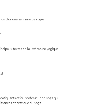
nds plus une semaine de stage
e
ncipaux textes de la littérature yogique
tal
pratiquants et/ou professeur de yoga qui:
issances et pratique du yoga.