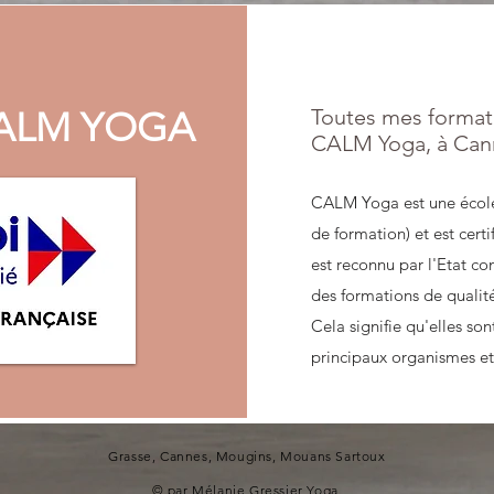
CALM YOGA
Toutes mes format
CALM Yoga, à Can
CALM Yoga est une école
de formation) et est cert
est reconnu par l'Etat c
des formations de qualité
Cela signifie qu'elles son
principaux organismes et
Grasse, Cannes, Mougins, Mouans Sartoux
​© par Mélanie Gressier Yoga