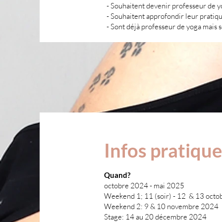
- Souhaitent devenir professeur de y
- Souhaitent approfondir leur pratiq
- Sont déjà professeur de yoga mais 
Infos pratique
Quand?
octobre 2024 - mai 2025
Weekend 1; 11 (soir) - 12 & 13 oct
Weekend 2: 9 & 10 novembre 2024
Stage: 14 au 20 décembre 2024