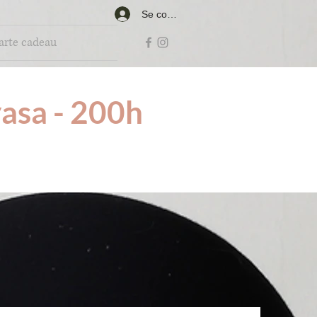
Se connecter
arte cadeau
asa - 200h