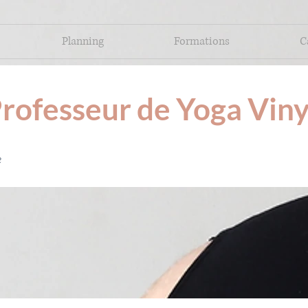
Planning
Formations
C
rofesseur de Yoga Viny
e