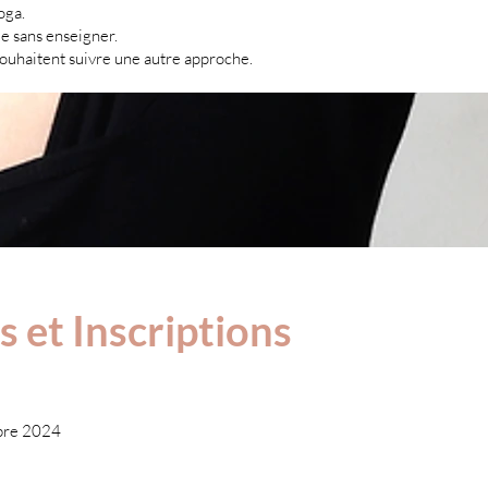
oga.
ue sans enseigner.
souhaitent suivre une autre approche.
s et Inscriptions
obre 2024